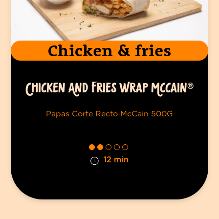
Chicken & fries
CHICKEN AND FRIES WRAP MCCAIN®
Papas Corte Recto McCain 500G
12 min