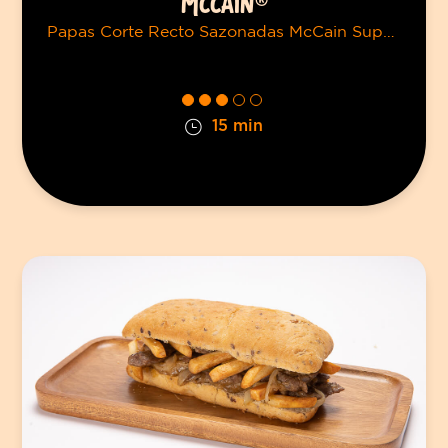
MCCAIN®
Papas Corte Recto Sazonadas McCain Super Crisps
15 min