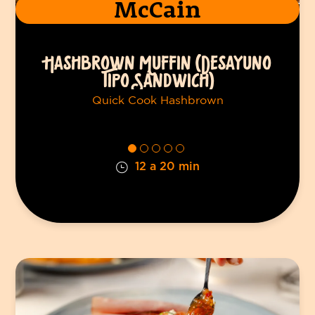
McCain
HASHBROWN MUFFIN (DESAYUNO
TIPO SÁNDWICH)
Quick Cook Hashbrown
12 a 20 min