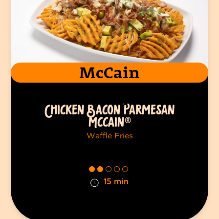
McCain
CHICKEN BACON PARMESAN
MCCAIN®
Waffle Fries
15 min