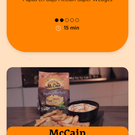
15 min
McCain