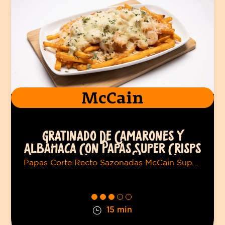
McCain
GRATINADO DE CAMARONES Y
ALBAHACA CON PAPAS SUPER CRISPS
MCCAIN®
Papas Corte Recto Sazonadas McCain Super Crisps
15 min