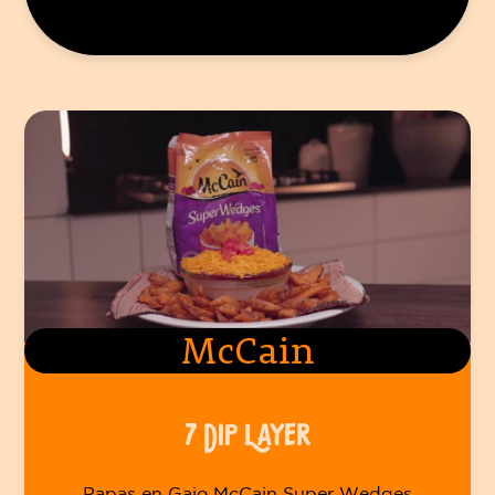
McCain
7 DIP LAYER
Papas en Gajo McCain Super Wedges