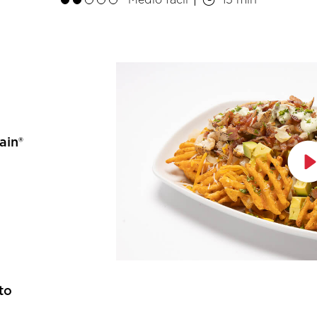
Medio fácil
15 min
ain®
to