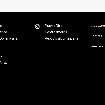
co
Puerto Rico
Producto
érica
Centroamérica
Recetas
 Dominicana
República Dominicana
Quiénes
co
érica