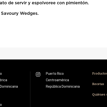
lato de servir y espolvoree con pimientón.
n Savoury Wedges.
co
Puerto Rico
Producto
érica
Centroamérica
Recetas
 Dominicana
República Dominicana
Quiénes
co