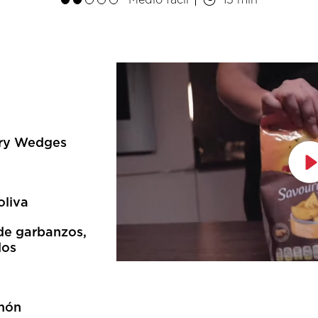
Medio fácil
15 min
ury Wedges
oliva
 de garbanzos,
dos
imón