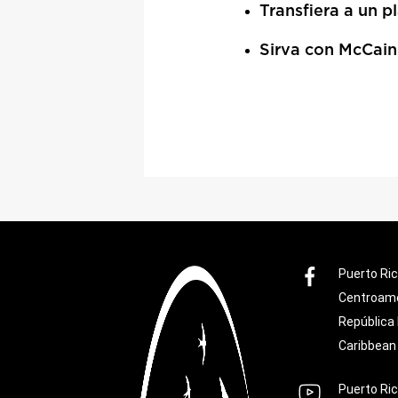
Transfiera a un p
Sirva con McCai
Puerto Ri
Centroam
República
Caribbean
Puerto Ri