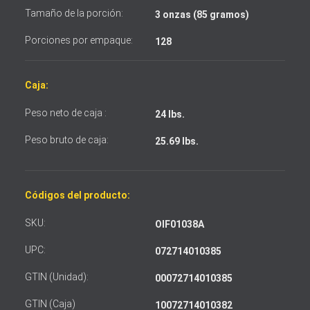
Acepto los términos y condiciones
Tamaño de la porción:
3 onzas (85 gramos)
Porciones por empaque:
128
Caja:
Peso neto de caja :
24 lbs.
Peso bruto de caja:
25.69 lbs.
Códigos del producto:
SKU:
OIF01038A
UPC:
072714010385
GTIN (Unidad):
00072714010385
GTIN (Caja)
10072714010382