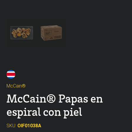
McCain®
McCain® Papas en
espiral con piel
SKU:
OIF01038A