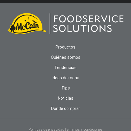
Productos
Quiénes somos
Tendencias
Ideas de menú
Tips
Noticias
Dónde comprar
AVISO DE COOKIES
Usamos cookies y otras tecnologías para brindarle la
mejor experiencia en línea. Al continuar utilizando
Políticas de privacidad
Términos y condiciones