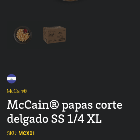
McCain®
McCain® papas corte
delgado SS 1/4 XL
SKU:
MCX01