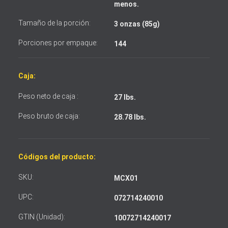
menos.
Acepto los términos y condiciones
Tamaño de la porción:
3 onzas (85g)
Porciones por empaque:
144
Caja:
Peso neto de caja :
27 lbs.
Peso bruto de caja:
28.78 lbs.
Códigos del producto:
SKU:
MCX01
UPC:
072714240010
GTIN (Unidad):
10072714240017