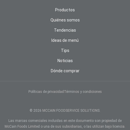
Productos
Quiénes somos
Tendencias
Ideas de menú
Tips
Noticias
Dónde comprar
AVISO DE COOKIES
Usamos cookies y otras tecnologías para brindarle la
mejor experiencia en línea. Al continuar utilizando
Políticas de privacidad
Términos y condiciones
nuestro sitio web, usted acepta el uso de cookies y
otras tecnologías. Lea nuestra
Política de Privacidad
Global para saber más sobre las cookies y otras
© 2026 MCCAIN FOODSERVICE SOLUTIONS.
tecnologías y la manera de administrarlas.
Las marcas comerciales incluidas en este documento son propiedad de
Sí, estoy de acuerdo
McCain Foods Limited o una de sus subsidiarias, o las utilizan bajo licencia.