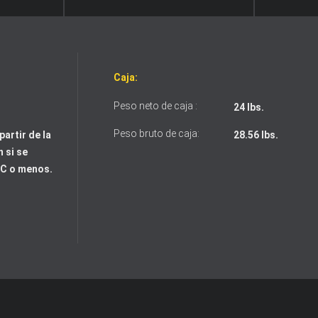
Caja:
Peso neto de caja :
24 lbs.
Peso bruto de caja:
partir de la
28.56 lbs.
 si se
°C o menos.
Acepto los términos y condiciones