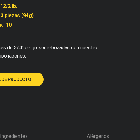
:
12/2 lb.
:
3 piezas (94g)
ue:
10
lces de 3/4" de grosor rebozadas con nuestro
ipo japonés.
 DE PRODUCTO
Ingredientes
Alérgenos