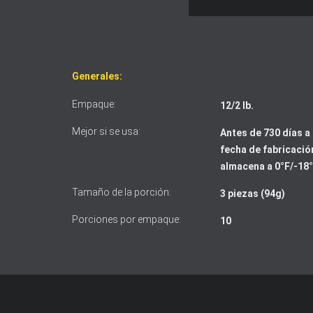
Generales:
Empaque:
12/2 lb.
Mejor si se usa:
Antes de 730 días a 
fecha de fabricación
almacena a 0°F/-18
Tamaño de la porción:
3 piezas (94g)
Porciones por empaque:
10