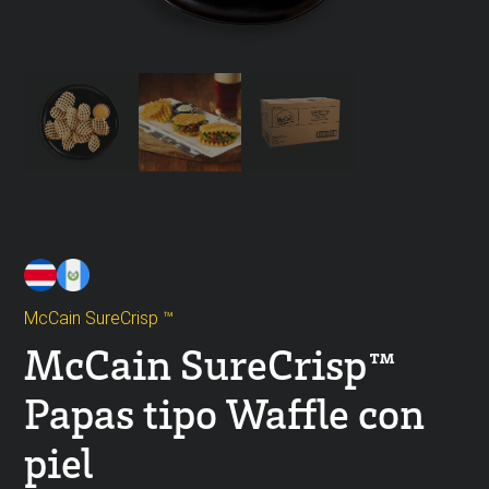
McCain SureCrisp ™
McCain SureCrisp™
Papas tipo Waffle con
piel