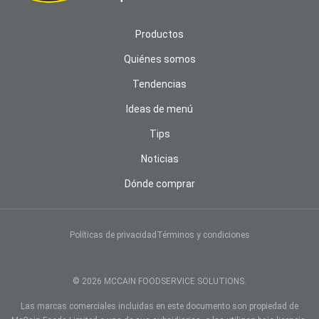
Productos
Quiénes somos
Tendencias
Ideas de menú
Tips
Noticias
Dónde comprar
AVISO DE COOKIES
Usamos cookies y otras tecnologías para brindarle la
mejor experiencia en línea. Al continuar utilizando
Políticas de privacidad
Términos y condiciones
nuestro sitio web, usted acepta el uso de cookies y
otras tecnologías. Lea nuestra
Política de Privacidad
Global para saber más sobre las cookies y otras
© 2026 MCCAIN FOODSERVICE SOLUTIONS.
tecnologías y la manera de administrarlas.
Las marcas comerciales incluidas en este documento son propiedad de
Sí, estoy de acuerdo