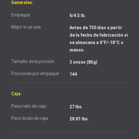
Generales:
Empaque:
6/4.5 lb.
Mejor si se usa:
Antes de 730 días a partir
Acepto los términos y condiciones
de la fecha de fabricación si
se almacena a 0°F/-18°C o
menos.
Tamaño de la porción:
3 onzas (85g)
Porciones por empaque:
144
Caja:
Peso neto de caja :
27 lbs.
Peso bruto de caja:
28.81 lbs.