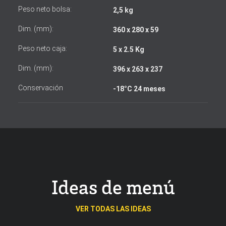
Peso neto bolsa:
2,5 kg
Dim. (mm):
360 x 280 x 59
Acepto los términos y condiciones
Peso neto caja:
5 x 2.5 Kg
Dim. (mm):
396 x 263 x 237
Conservación
-18°C 24 meses
Ideas de menú
VER TODAS LAS IDEAS