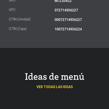
SKU:
MCL03622
UPC:
072714936227
GTIN (Unidad):
00072714936227
GTIN (Caja)
10072714936224
Ideas de menú
VER TODAS LAS IDEAS