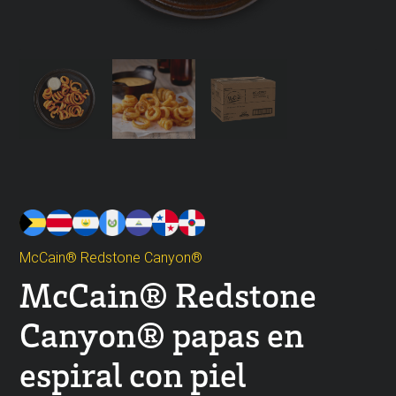
McCain® Redstone Canyon®
McCain® Redstone
Canyon® papas en
espiral con piel