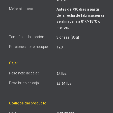
Mejor si se usa:
Antes de 730 días a partir
de la fecha de fabricación si
Acepto los términos y condiciones
se almacena a 0°F/-18°C o
menos.
Tamaño de la porción:
3 onzas (85g)
Porciones por empaque:
128
Caja:
Peso neto de caja :
24 lbs.
Peso bruto de caja:
25.61 lbs.
Códigos del producto: