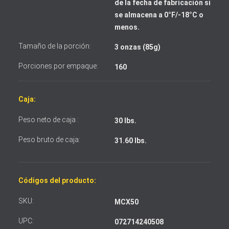
de la fecha de fabricación si
se almacena a 0°F/-18°C o
Acepto los términos y condiciones
menos.
Tamaño de la porción:
3 onzas (85g)
Porciones por empaque:
160
Caja:
Peso neto de caja :
30 lbs.
Peso bruto de caja:
31.60 lbs.
Códigos del producto:
SKU:
MCX50
UPC:
072714240508