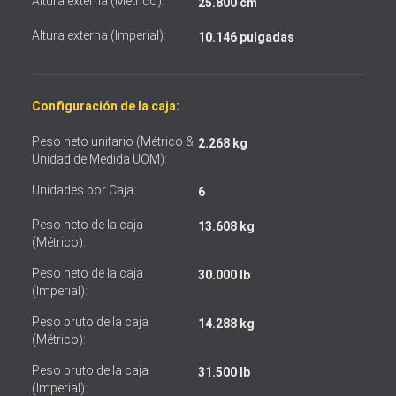
Altura externa (Métrico):
25.800 cm
Acepto los términos y condiciones
Altura externa (Imperial):
10.146 pulgadas
Configuración de la caja:
Peso neto unitario (Métrico &
2.268 kg
Unidad de Medida UOM):
Unidades por Caja:
6
Peso neto de la caja
13.608 kg
(Métrico):
Peso neto de la caja
30.000 lb
(Imperial):
Peso bruto de la caja
14.288 kg
(Métrico):
Peso bruto de la caja
31.500 lb
(Imperial):