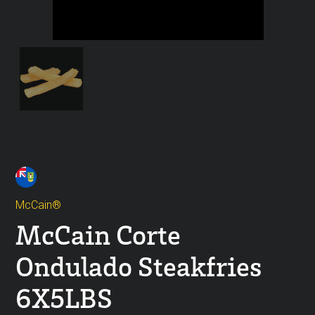
McCain®
McCain Corte
Ondulado Steakfries
6X5LBS