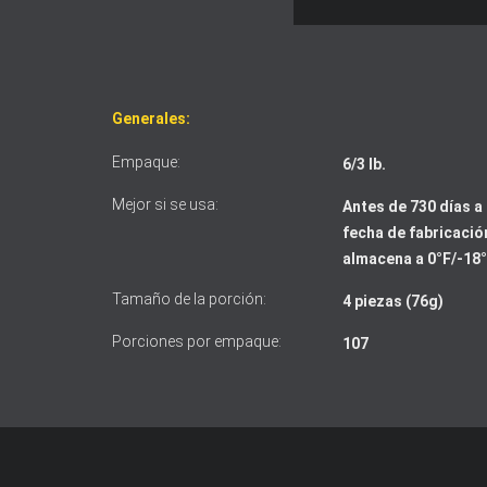
Generales:
Empaque:
6/3 lb.
Mejor si se usa:
Antes de 730 días a 
fecha de fabricación
almacena a 0°F/-18
Tamaño de la porción:
4 piezas (76g)
Porciones por empaque:
107