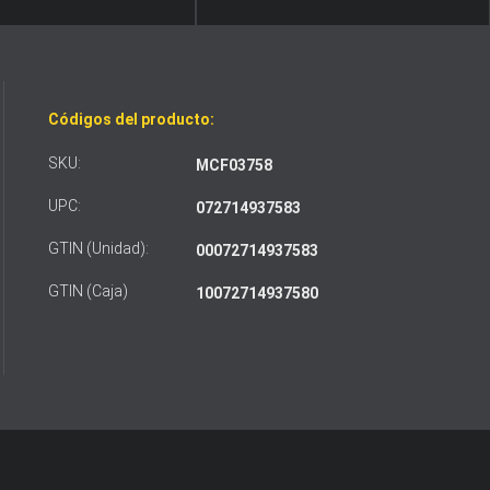
Códigos del producto:
SKU:
MCF03758
UPC:
072714937583
GTIN (Unidad):
00072714937583
GTIN (Caja)
10072714937580