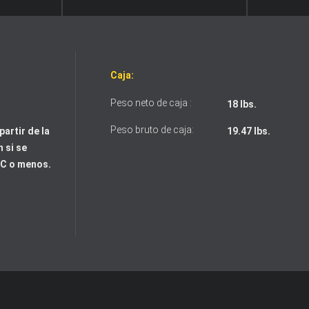
Caja:
Peso neto de caja :
18 lbs.
Peso bruto de caja:
partir de la
19.47 lbs.
 si se
°C o menos.
Acepto los términos y condiciones