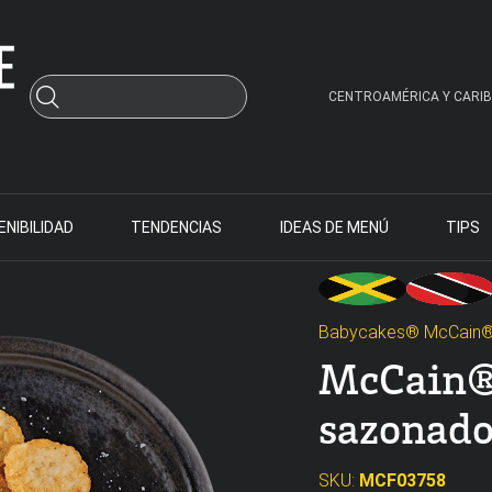
CENTROAMÉRICA Y CARIB
NIBILIDAD
TENDENCIAS
IDEAS DE MENÚ
TIPS
Babycakes® McCain
McCain®
sazonado
SKU:
MCF03758