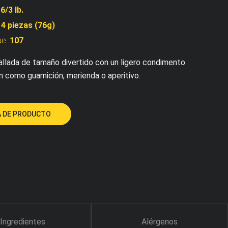
:
6/3 lb.
:
4 piezas (76g)
ue:
107
rallada de tamaño divertido con un ligero condimento
 como guarnición, merienda o aperitivo.
 DE PRODUCTO
Ingredientes
Alérgenos