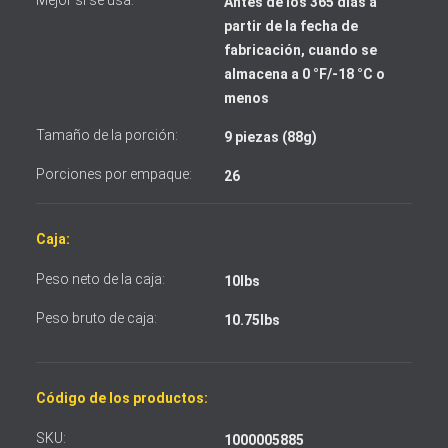
Mejor si se usa:
Antes de los 365 días a
partir de la fecha de
Acepto los términos y condiciones
fabricación, cuando se
almacena a 0 °F/-18 °C o
menos
Tamaño de la porción:
9 piezas (88g)
Porciones por empaque:
26
Caja:
Peso neto de la caja:
10lbs
Peso bruto de caja:
10.75lbs
Código de los productos:
SKU:
1000005885