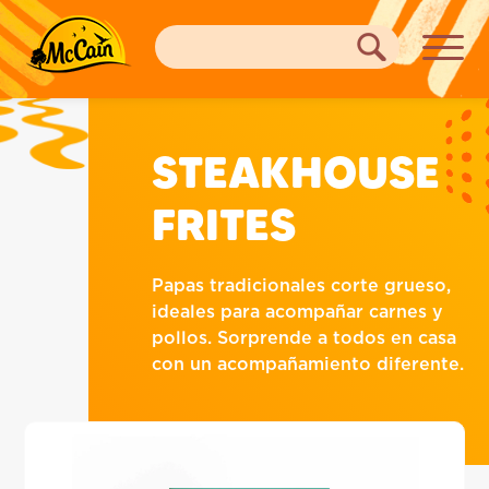
STEAKHOUSE
FRITES
Papas tradicionales corte grueso,
ideales para acompañar carnes y
pollos. Sorprende a todos en casa
con un acompañamiento diferente.