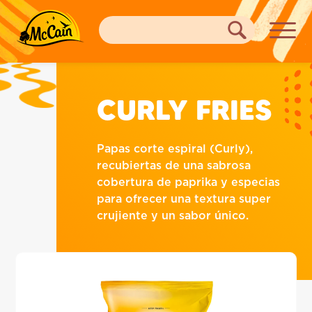
CURLY FRIES
Papas corte espiral (Curly),
recubiertas de una sabrosa
cobertura de paprika y especias
para ofrecer una textura super
crujiente y un sabor único.